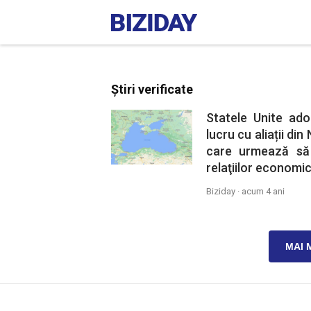
Știri verificate
Statele Unite ado
lucru cu aliații di
care urmează să
relaţiilor economic
Biziday ·
acum 4 ani
MAI 