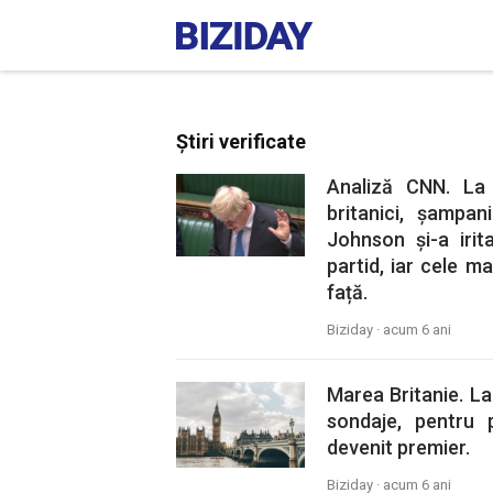
Știri verificate
Analiză CNN. La 
britanici, șampa
Johnson și-a irita
partid, iar cele ma
față.
Biziday ·
acum 6 ani
Marea Britanie. La
sondaje, pentru
devenit premier.
Biziday ·
acum 6 ani