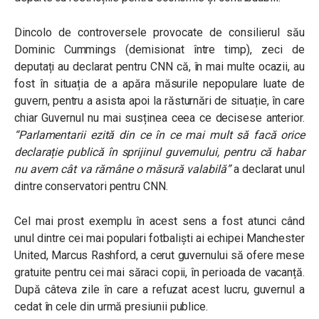
Dincolo de controversele provocate de consilierul său
Dominic Cummings (demisionat între timp), zeci de
deputați au declarat pentru CNN că, în mai multe ocazii, au
fost în situația de a apăra măsurile nepopulare luate de
guvern, pentru a asista apoi la răsturnări de situație, în care
chiar Guvernul nu mai susținea ceea ce decisese anterior.
“Parlamentarii ezită din ce în ce mai mult să facă orice
declarație publică în sprijinul guvernului, pentru că habar
nu avem cât va rămâne o măsură valabilă”
a declarat unul
dintre conservatori pentru CNN.
Cel mai prost exemplu în acest sens a fost atunci când
unul dintre cei mai populari fotbaliști ai echipei Manchester
United, Marcus Rashford, a cerut guvernului să ofere mese
gratuite pentru cei mai săraci copii, în perioada de vacanță.
După câteva zile în care a refuzat acest lucru, guvernul a
cedat în cele din urmă presiunii publice.