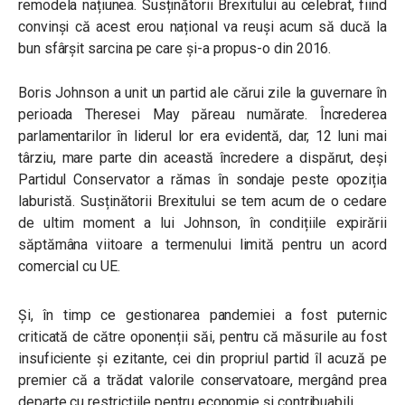
remodela națiunea. Susținătorii Brexitului au celebrat, fiind
convinși că acest erou național va reuși acum să ducă la
bun sfârșit sarcina pe care și-a propus-o din 2016.
Boris Johnson a unit un partid ale cărui zile la guvernare în
perioada Theresei May păreau numărate. Încrederea
parlamentarilor în liderul lor era evidentă, dar, 12 luni mai
târziu, mare parte din această încredere a dispărut, deși
Partidul Conservator a rămas în sondaje peste opoziția
laburistă. Susținătorii Brexitului se tem acum de o cedare
de ultim moment a lui Johnson, în condițiile expirării
săptămâna viitoare a termenului limită pentru un acord
comercial cu UE.
Și, în timp ce gestionarea pandemiei a fost puternic
criticată de către oponenții săi, pentru că măsurile au fost
insuficiente și ezitante, cei din propriul partid îl acuză pe
premier că a trădat valorile conservatoare, mergând prea
departe cu restricțiile pentru economie și contribuabili.