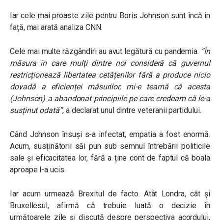
Iar cele mai proaste zile pentru Boris Johnson sunt încă în
față, mai arată analiza CNN.
Cele mai multe răzgândiri au avut legătură cu pandemia.
“În
măsura în care mulți dintre noi consideră că guvernul
restricționează libertatea cetățenilor fără a produce nicio
dovadă a eficienței măsurilor, mi-e teamă că acesta
(Johnson) a abandonat principiile pe care credeam că le-a
susținut odată”
, a declarat unul dintre veteranii partidului.
Când Johnson însuși s-a infectat, empatia a fost enormă.
Acum, susținătorii săi pun sub semnul întrebării politicile
sale și eficacitatea lor, fără a ține cont de faptul că boala
aproape l-a ucis.
Iar acum urmează Brexitul de facto. Atât Londra, cât și
Bruxellesul, afirmă că trebuie luată o decizie în
următoarele zile și discută despre perspectiva acordului,