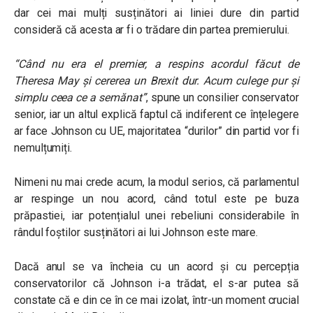
dar cei mai mulți susținători ai liniei dure din partid
consideră că acesta ar fi o trădare din partea premierului.
“Când nu era el premier, a respins acordul făcut de
Theresa May și cererea un Brexit dur. Acum culege pur și
simplu ceea ce a semănat”
, spune un consilier conservator
senior, iar un altul explică faptul că indiferent ce înțelegere
ar face Johnson cu UE, majoritatea “durilor” din partid vor fi
nemulțumiți.
Nimeni nu mai crede acum, la modul serios, că parlamentul
ar respinge un nou acord, când totul este pe buza
prăpastiei, iar potențialul unei rebeliuni considerabile în
rândul foștilor susținători ai lui Johnson este mare.
Dacă anul se va încheia cu un acord și cu percepția
conservatorilor că Johnson i-a trădat, el s-ar putea să
constate că e din ce în ce mai izolat, într-un moment crucial