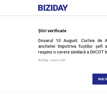
Știri verificate
Dosarul 10 August. Curtea de A
anchetei împotriva foștilor șefi 
respins o cerere similară a DIICOT î
Biziday ·
acum 5 ani
MAI 