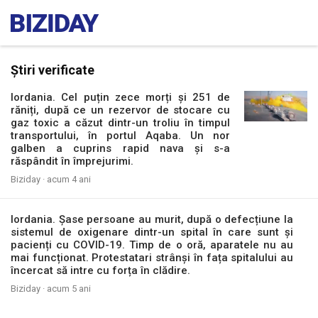
Știri verificate
Iordania. Cel puțin zece morți și 251 de
răniți, după ce un rezervor de stocare cu
gaz toxic a căzut dintr-un troliu în timpul
transportului, în portul Aqaba. Un nor
galben a cuprins rapid nava și s-a
răspândit în împrejurimi.
Biziday ·
acum 4 ani
Iordania. Șase persoane au murit, după o defecțiune la
sistemul de oxigenare dintr-un spital în care sunt și
pacienți cu COVID-19. Timp de o oră, aparatele nu au
mai funcționat. Protestatari strânși în fața spitalului au
încercat să intre cu forța în clădire.
Biziday ·
acum 5 ani