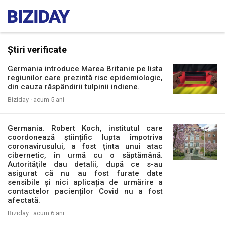
Știri verificate
Germania introduce Marea Britanie pe lista
regiunilor care prezintă risc epidemiologic,
din cauza răspândirii tulpinii indiene.
Biziday ·
acum 5 ani
Germania. Robert Koch, institutul care
coordonează științific lupta împotriva
coronavirusului, a fost ținta unui atac
cibernetic, în urmă cu o săptămână.
Autoritățile dau detalii, după ce s-au
asigurat că nu au fost furate date
sensibile și nici aplicația de urmărire a
contactelor pacienților Covid nu a fost
afectată.
Biziday ·
acum 6 ani