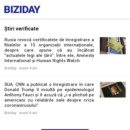
Știri verificate
Rusia revocă certificatele de înregistrare a
filialelor a 15 organizații internaționale,
despre care spune că au încălcat
”actualele legi ale țării”. Între ele, Amnesty
International și Human Rights Watch.
Biziday ·
acum 4 ani
SUA. CNN a publicat o înregistrare în care
Donald Trump îl insultă pe epidemiologul
Anthony Fauci și îl acuză că „i-a plictisit pe
americani cu relatările sale despre criza
coronavirusului”.
Biziday ·
acum 6 ani