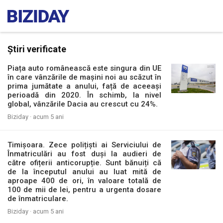
Știri verificate
Piața auto românească este singura din UE
în care vânzările de mașini noi au scăzut în
prima jumătate a anului, față de aceeași
perioadă din 2020. În schimb, la nivel
global, vânzările Dacia au crescut cu 24%.
Biziday ·
acum 5 ani
Timișoara. Zece polițiști ai Serviciului de
Înmatriculări au fost duși la audieri de
către ofițerii anticorupție. Sunt bănuiți că
de la începutul anului au luat mită de
aproape 400 de ori, în valoare totală de
100 de mii de lei, pentru a urgenta dosare
de înmatriculare.
Biziday ·
acum 5 ani