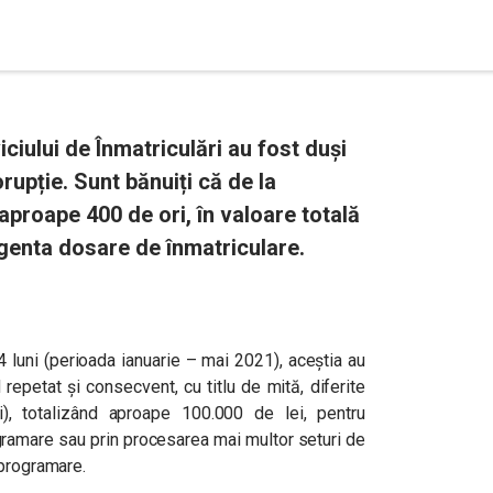
iciului de Înmatriculări au fost duși
orupție. Sunt bănuiți că de la
 aproape 400 de ori, în valoare totală
rgenta dosare de înmatriculare.
4 luni (perioada ianuarie – mai 2021), aceștia au
d repetat și consecvent, cu titlu de mită, diferite
, totalizând aproape 100.000 de lei, pentru
gramare sau prin procesarea mai multor seturi de
 programare.