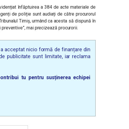
vidențiat înfăptuirea a 384 de acte materiale de
enți de poliție sunt audiați de către procurorul
Tribunalul Timiș, urmând ca acesta să dispună în
i preventive”, mai precizează procurorii.
u a acceptat nicio formă de finanțare din
e publicitate sunt limitate, iar reclama
ontribui tu pentru susținerea echipei