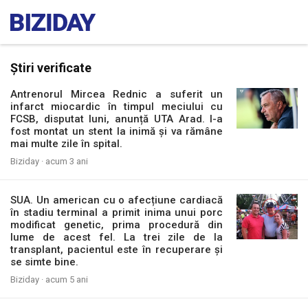
Știri verificate
Antrenorul Mircea Rednic a suferit un
infarct miocardic în timpul meciului cu
FCSB, disputat luni, anunță UTA Arad. I-a
fost montat un stent la inimă și va rămâne
mai multe zile în spital.
Biziday ·
acum 3 ani
SUA. Un american cu o afecțiune cardiacă
în stadiu terminal a primit inima unui porc
modificat genetic, prima procedură din
lume de acest fel. La trei zile de la
transplant, pacientul este în recuperare și
se simte bine.
Biziday ·
acum 5 ani