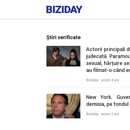
Știri verificate
Actorii principali 
judecată Paramo
sexual, hărțuire s
au filmat-o când e
Biziday ·
acum 4 ani
New York. Guver
demisia, pe fondul 
Biziday ·
acum 5 ani