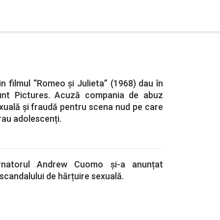
din filmul “Romeo și Julieta” (1968) dau în
unt Pictures. Acuză compania de abuz
exuală și fraudă pentru scena nud pe care
rau adolescenți.
natorul Andrew Cuomo și-a anunțat
scandalului de hărțuire sexuală.