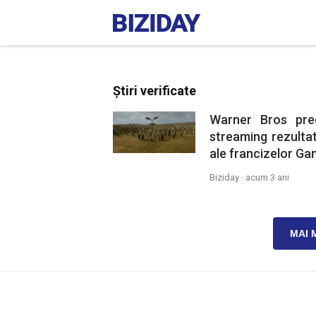
Știri verificate
Warner Bros pre
streaming rezultat
ale francizelor Ga
Biziday ·
acum 3 ani
MAI 