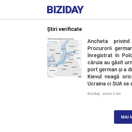
Știri verificate
Ancheta privin
Procurorii german
înregistrat în Pol
căruia au găsit ur
port german și a d
Kievul neagă ori
Ucraina ci SUA se a
Biziday ·
acum 3 ani
MAI 