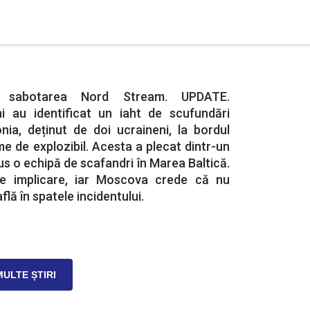
d sabotarea Nord Stream. UPDATE.
i au identificat un iaht de scufundări
onia, deținut de doi ucraineni, la bordul
me de explozibil. Acesta a plecat dintr-un
us o echipă de scafandri în Marea Baltică.
ce implicare, iar Moscova crede că nu
flă în spatele incidentului.
MULTE ȘTIRI