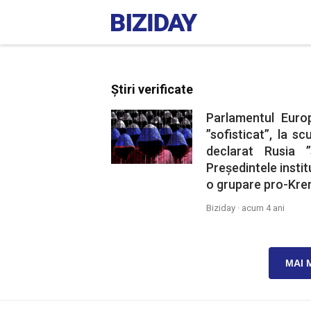
Știri verificate
Parlamentul Euro
”sofisticat”, la s
declarat Rusia ”
Președintele instit
o grupare pro-Krem
Biziday ·
acum 4 ani
MAI 