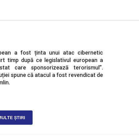
pean a fost ținta unui atac cibernetic
curt timp după ce legislativul european a
stat care sponsorizează terorismul”.
uției spune că atacul a fost revendicat de
lin.
MULTE ȘTIRI