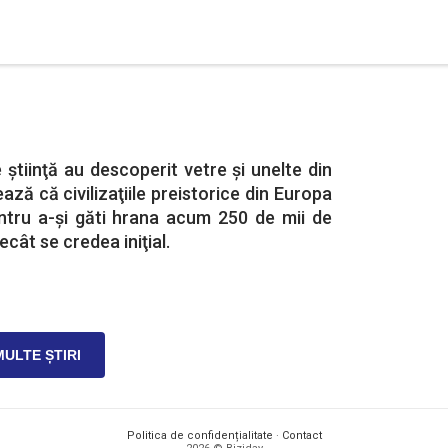
 ştiinţă au descoperit vetre şi unelte din
ază că civilizaţiile preistorice din Europa
ntru a-şi găti hrana acum 250 de mii de
cât se credea iniţial.
MULTE ȘTIRI
Politica de confidențialitate
·
Contact