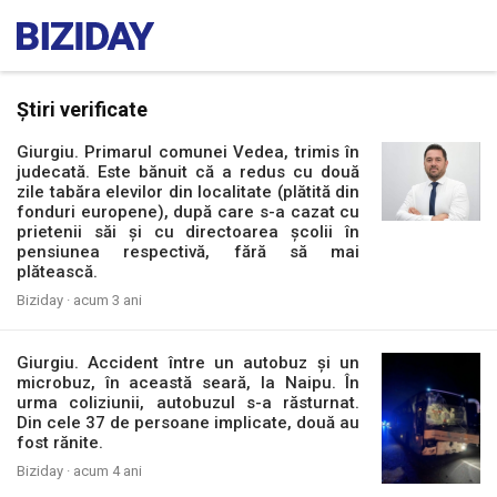
Știri verificate
Giurgiu. Primarul comunei Vedea, trimis în
judecată. Este bănuit că a redus cu două
zile tabăra elevilor din localitate (plătită din
fonduri europene), după care s-a cazat cu
prietenii săi și cu directoarea școlii în
pensiunea respectivă, fără să mai
plătească.
Biziday ·
acum 3 ani
Giurgiu. Accident între un autobuz şi un
microbuz, în această seară, la Naipu. În
urma coliziunii, autobuzul s-a răsturnat.
Din cele 37 de persoane implicate, două au
fost rănite.
Biziday ·
acum 4 ani