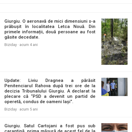
Giurgiu. O aeronavă de mici dimensiuni s-a
prăbușit în localitatea Letca Nouă. Din
primele informații, două persoane au fost
găsite decedate.
Biziday ·
acum 4 ani
Update: Liviu Dragnea a părăsit
Penitenciarul Rahova după trei ore de la
decizia Tribunalului Giurgiu. A declarat la
plecare că “PSD a devenit un partid de
operetă, condus de oameni lași”.
Biziday ·
acum 5 ani
Giurgiu. Satul Cartojani a fost pus sub
carantină, prima măsură de acest fel de la