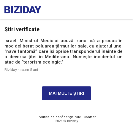
Știri verificate
Israel. Ministrul Mediului acuză Iranul că a produs în
mod deliberat poluarea țărmurilor sale, cu ajutorul unei
“nave fantomă” care își oprise transponderul înainte de
a deversa țiței în Mediterana. Numește incidentul un
atac de “terorism ecologic.”
Biziday ·
acum 5 ani
MAI MULTE ȘTIRI
Politica de confidențialitate
·
Contact
2026 © Biziday