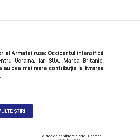
or al Armatei ruse: Occidentul intensifică
pentru Ucraina, iar SUA, Marea Britanie,
 au cea mai mare contribuție la livrarea
.
MULTE ȘTIRI
Politica de confidențialitate
·
Contact