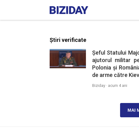
Știri verificate
Șeful Statului Maj
ajutorul militar 
Polonia și România
de arme către Kiev
Biziday ·
acum 4 ani
MAI 