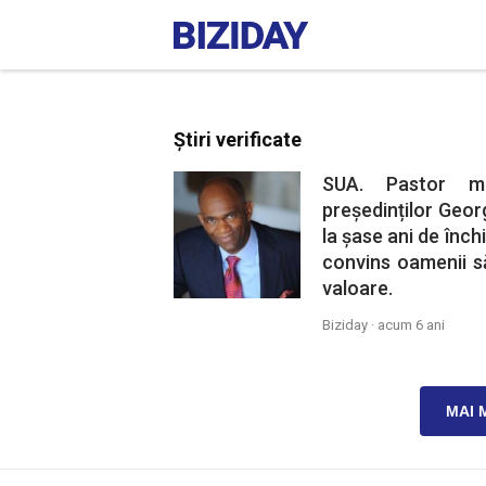
Știri verificate
SUA. Pastor met
președinților Geo
la șase ani de înch
convins oamenii să
valoare.
Biziday ·
acum 6 ani
MAI 