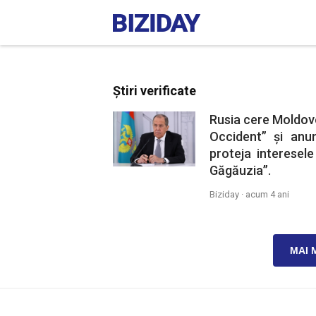
Știri verificate
Rusia cere Moldove
Occident” și anu
proteja interesele
Găgăuzia”.
Biziday ·
acum 4 ani
MAI 