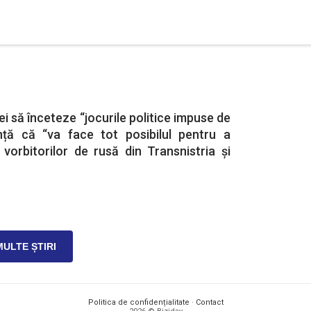
i să înceteze “jocurile politice impuse de
nță că “va face tot posibilul pentru a
 vorbitorilor de rusă din Transnistria și
MULTE ȘTIRI
Politica de confidențialitate
·
Contact