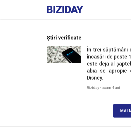
Știri verificate
În trei săptămâni 
încasări de peste 1,
este deja al şaptel
abia se apropie d
Disney.
Biziday ·
acum 4 ani
MAI 