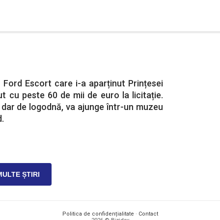
 Ford Escort care i-a aparținut Prințesei
t cu peste 60 de mii de euro la licitație.
 dar de logodnă, va ajunge într-un muzeu
.
MULTE ȘTIRI
Politica de confidențialitate
·
Contact