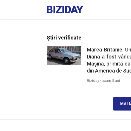
Știri verificate
Marea Britanie. Un
Diana a fost vându
Mașina, primită ca
din America de Sud
Biziday ·
acum 5 ani
MAI 