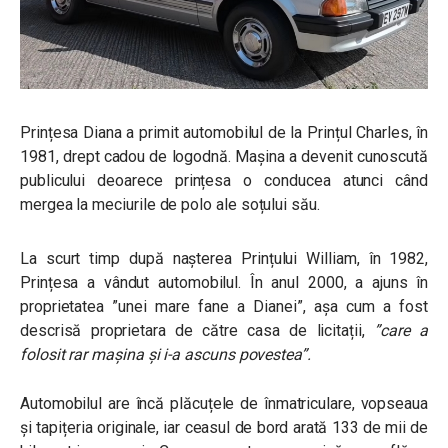
Prințesa Diana a primit automobilul de la Prințul Charles, în
1981, drept cadou de logodnă. Mașina a devenit cunoscută
publicului deoarece prințesa o conducea atunci când
mergea la meciurile de polo ale soțului său.
La scurt timp după nașterea Prințului William, în 1982,
Prințesa a vândut automobilul. În anul 2000, a ajuns în
proprietatea ”unei mare fane a Dianei”, așa cum a fost
descrisă proprietara de către casa de licitații,
”care a
folosit rar mașina și i-a ascuns povestea”.
Automobilul are încă plăcuțele de înmatriculare, vopseaua
și tapițeria originale, iar ceasul de bord arată 133 de mii de