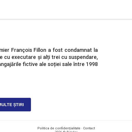
mier François Fillon a fost condamnat la
e cu executare și alți trei cu suspendare,
ngajările fictive ale soției sale între 1998
MULTE ȘTIRI
Politica de confidențialitate
·
Contact