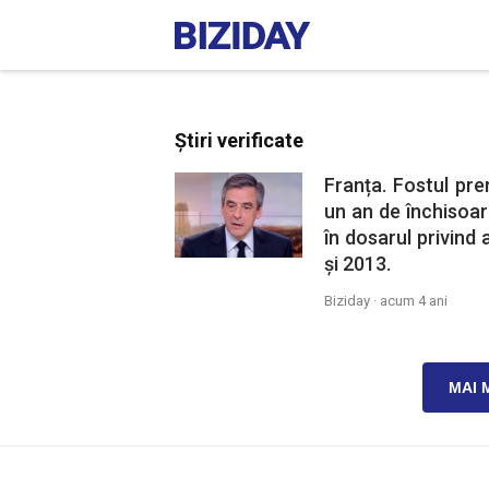
Știri verificate
Franța. Fostul pre
un an de închisoar
în dosarul privind a
și 2013.
Biziday ·
acum 4 ani
MAI 