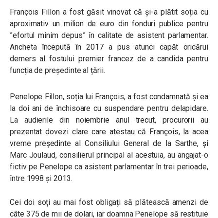
François Fillon a fost găsit vinovat că și-a plătit soția cu
aproximativ un milion de euro din fonduri publice pentru
”efortul minim depus” în calitate de asistent parlamentar.
Ancheta începută în 2017 a pus atunci capăt oricărui
demers al fostului premier francez de a candida pentru
funcția de președinte al țării.
Penelope Fillon, soția lui François, a fost condamnată și ea
la doi ani de închisoare cu suspendare pentru delapidare.
La audierile din noiembrie anul trecut, procurorii au
prezentat dovezi clare care atestau că François, la acea
vreme președinte al Consiliului General de la Sarthe, și
Marc Joulaud, consilierul principal al acestuia, au angajat-o
fictiv pe Penelope ca asistent parlamentar în trei perioade,
între 1998 și 2013.
Cei doi soți au mai fost obligați să plătească amenzi de
câte 375 de mii de dolari, iar doamna Penelope să restituie