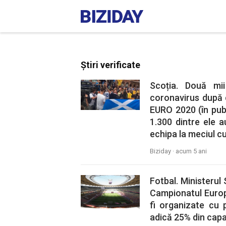
Știri verificate
Scoția. Două mi
coronavirus după 
EURO 2020 (în pub-
1.300 dintre ele a
echipa la meciul cu
Biziday ·
acum 5 ani
Fotbal. Ministerul 
Campionatul Europ
fi organizate cu 
adică 25% din capa