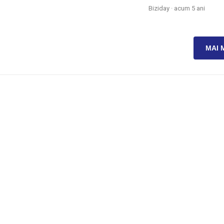
Biziday ·
acum 5 ani
MAI 