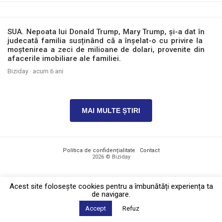
SUA. Nepoata lui Donald Trump, Mary Trump, și-a dat în
judecată familia susținând că a înșelat-o cu privire la
moștenirea a zeci de milioane de dolari, provenite din
afacerile imobiliare ale familiei.
Biziday ·
acum 6 ani
MAI MULTE ȘTIRI
Politica de confidențialitate
·
Contact
2026 © Biziday
Acest site foloseşte cookies pentru a îmbunătăți experiența ta
de navigare.
Accept
Refuz