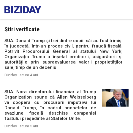
Știri verificate
SUA. Donald Trump și trei dintre copiii săi au fost trimiși
în judecată, într-un proces civil, pentru fraudă fiscală.
Potrivit Procurorului General al statului New York,
Organizația Trump a înșelat creditorii, asigurătorii și
autoritățile prin supraevaluarea valorii proprietăților
sale, timp de un deceniu.
Biziday ·
acum 4 ani
SUA. Nora directorului financiar al Trump
Organization spune că Allen Weisselberg
va coopera cu procurorii împotriva lui
Donald Trump, în cadrul anchetelor de
evaziune fiscală deschise companiei
fostului președinte al Statelor Unite.
Biziday ·
acum 5 ani