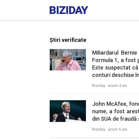
Știri verificate
Miliardarul Bernie
Formula 1, a fost 
Este suspectat că 
conturi deschise în
Biziday ·
acum 4 ani
John McAfee, fonda
nume, a fost arest
din SUA de fraudă ş
Biziday ·
acum 6 ani