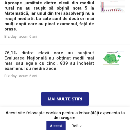
Aproape jumătate dintre elevii din mediul
rural nu au reușit să obțină nota 5 la
Matematică, iar unul din trei absolvenți nu a
reușit media 5. La sate sunt de două ori mai
mulți copii care au picat examenul, față de
orașe.
Biziday ·
acum 6 ani
76,1% dintre elevii care au susținut
Evaluarea Națională au obținut medii mai
mari sau egale cu cinci. 839 au încheiat
examenul cu media zece.
Biziday ·
acum 6 ani
MAI MULTE ȘTIRI
Acest site foloseşte cookies pentru a îmbunătăți experiența ta
de navigare.
Politica de confidențialitate
·
Contact
Accept
Refuz
2026 © Biziday