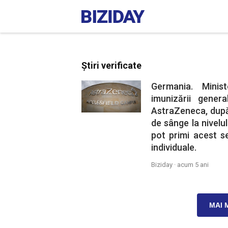
Știri verificate
Germania. Minis
imunizării gene
AstraZeneca, după 
de sânge la nivelu
pot primi acest s
individuale.
Biziday ·
acum 5 ani
MAI 