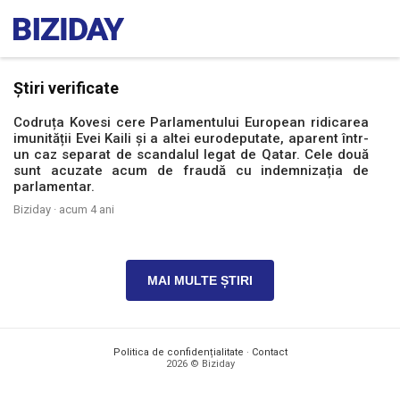
Știri verificate
Codruța Kovesi cere Parlamentului European ridicarea
imunității Evei Kaili și a altei eurodeputate, aparent într-
un caz separat de scandalul legat de Qatar. Cele două
sunt acuzate acum de fraudă cu indemnizația de
parlamentar.
Biziday ·
acum 4 ani
MAI MULTE ȘTIRI
Politica de confidențialitate
·
Contact
2026 © Biziday