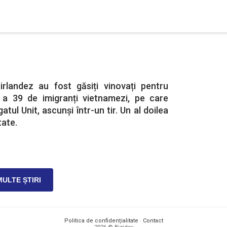
rlandez au fost găsiți vinovați pentru
) a 39 de imigranți vietnamezi, pe care
atul Unit, ascunși într-un tir. Un al doilea
ate.
MULTE ȘTIRI
Politica de confidențialitate
·
Contact