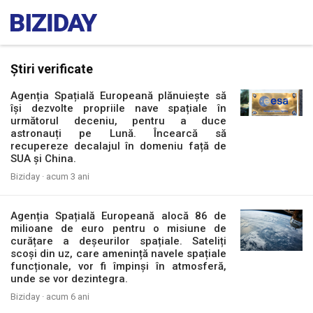
Știri verificate
Agenția Spațială Europeană plănuiește să
își dezvolte propriile nave spațiale în
următorul deceniu, pentru a duce
astronauți pe Lună. Încearcă să
recupereze decalajul în domeniu față de
SUA și China.
Biziday ·
acum 3 ani
Agenția Spațială Europeană alocă 86 de
milioane de euro pentru o misiune de
curățare a deșeurilor spațiale. Sateliți
scoși din uz, care amenință navele spațiale
funcționale, vor fi împinși în atmosferă,
unde se vor dezintegra.
Biziday ·
acum 6 ani