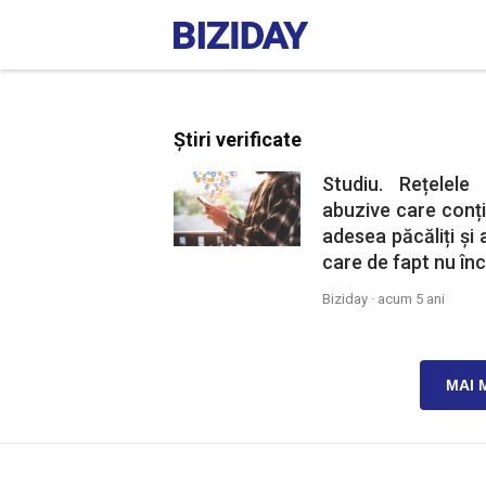
Știri verificate
Studiu. Rețelele
abuzive care conțin
adesea păcăliți și
care de fapt nu înc
Biziday ·
acum 5 ani
MAI 