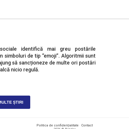
 sociale identifică mai greu postările
 simboluri de tip “emoji”. Algoritmii sunt
 ajung să sancționeze de multe ori postări
alcă nicio regulă.
MULTE ȘTIRI
Politica de confidențialitate
·
Contact