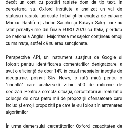
decât un cont cu postări rasiste doar de tip text.
În
cercetarea sa, Oxford Institute a analizat un val de
statusuri rasiste adresate fotbaliștilor englezi de culoare
Marcus Rashford, Jadon Sancho și Bukayo Saka, care au
ratat penalty-urile din finala EURO 2020 cu Italia, pierdută
de naționala Angliei. Majoritatea mesajelor conțineau emoji
cu maimuțe, astfel că nu erau sancționate.
Perspective API, un instrument susținut de Google și
folosit pentru identificarea comentariilor denigratoare, a
avut o eficiență de doar 14% în cazul mesajelor însoțite de
ideograme, potrivit Sky News, o rată mică pentru o
”unealtă” care analizează zilnic 500 de milioane de
sesizări. Pentru a corecta situația, cercetătorii au realizat o
colecție de circa patru mii de propoziții ofensatoare care
includ și emoji, propoziții pe care le-au folosit în antrenarea
algoritmilor.
În urma demersului cercetătorilor Oxford, capacitatea de