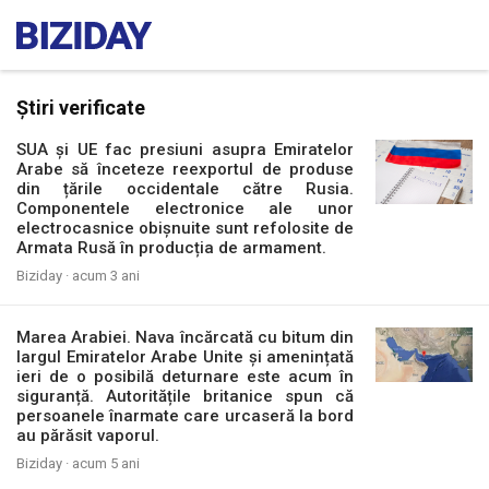
Știri verificate
SUA și UE fac presiuni asupra Emiratelor
Arabe să înceteze reexportul de produse
din țările occidentale către Rusia.
Componentele electronice ale unor
electrocasnice obișnuite sunt refolosite de
Armata Rusă în producția de armament.
Biziday ·
acum 3 ani
Marea Arabiei. Nava încărcată cu bitum din
largul Emiratelor Arabe Unite și amenințată
ieri de o posibilă deturnare este acum în
siguranță. Autoritățile britanice spun că
persoanele înarmate care urcaseră la bord
au părăsit vaporul.
Biziday ·
acum 5 ani