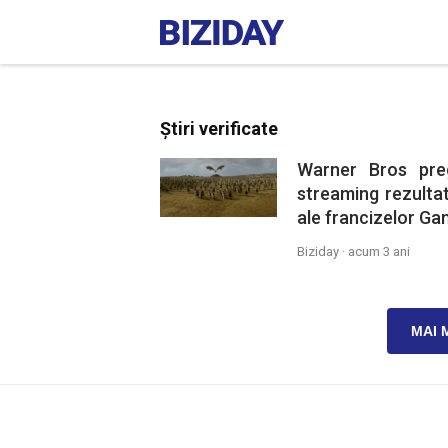
Știri verificate
Warner Bros pre
streaming rezultat
ale francizelor Ga
Biziday ·
acum 3 ani
MAI 