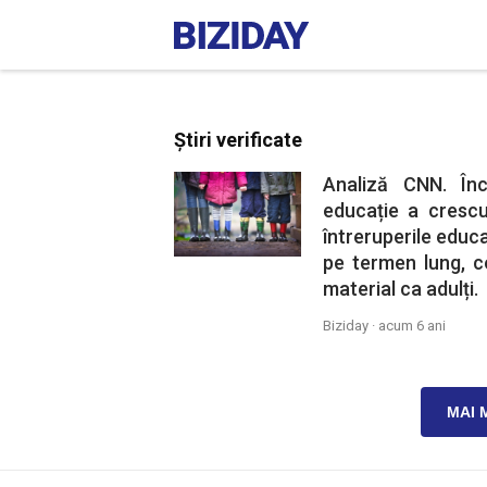
Știri verificate
Analiză CNN. Înc
educație a crescu
întreruperile educa
pe termen lung, co
material ca adulți.
Biziday ·
acum 6 ani
MAI 