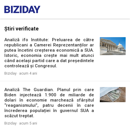
Știri verificate
Analiză ifo Institute: Preluarea de către
republicani a Camerei Reprezentanților ar
putea încetini creșterea economică a SUA.
Istoric, economia crește mai mult atunci
când același partid care a dat președintele
controlează și Congresul.
Biziday ·
acum 4 ani
Analiză The Guardian. Planul prin care
Biden injectează 1.900 de miliarde de
dolari în economie marchează sfârșitul
“reaganismului”, patru decenii în care
încrederea populației în guvernul SUA a
scăzut treptat.
Biziday ·
acum 5 ani