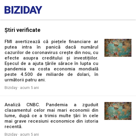
Știri verificate
FMI avertizează că piețele financiare ar
putea intra în panică dacă numărul
cazurilor de coronavirus crește din nou, cu
efecte asupra creditului și investițiilor.
Eșecul de a ajuta țările sărace în lupta cu
pandemia va costa economia mondială
peste 4.500 de miliarde de dolari, în
următorii patru ani.
Biziday ·
acum 5 ani
Analiză CNBC. Pandemia a zguduit
clasamentul celor mai mari economii din
lume, după ce a trimis multe țări în cele
mai grave recesiuni economice din istoria
recentă.
Biziday ·
acum 5 ani