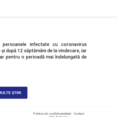
 persoanele infectate cu coronavirus
și după 12 săptămâni de la vindecare, iar
iar pentru o perioadă mai îndelungată de
MULTE ȘTIRI
Politica de confidențialitate
·
Contact