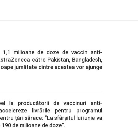
1,1 milioane de doze de vaccin anti-
straZeneca către Pakistan, Bangladesh,
Aproape jumătate dintre acestea vor ajunge
l la producătorii de vaccinuri anti-
ccelereze livrările pentru programul
tru țări sărace: “La sfârșitul lui iunie va
e 190 de milioane de doze”.