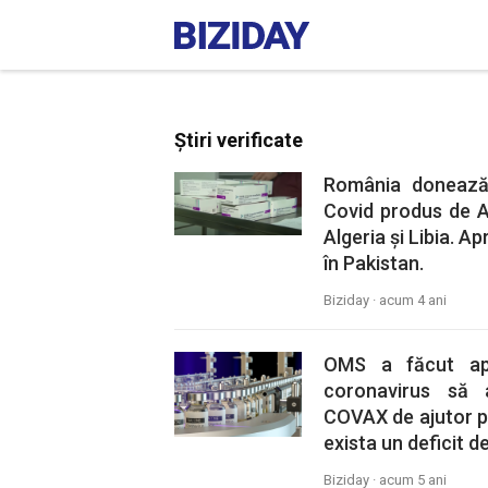
Știri verificate
România donează 
Covid produs de A
Algeria și Libia. 
în Pakistan.
Biziday ·
acum 4 ani
OMS a făcut ape
coronavirus să a
COVAX de ajutor pen
exista un deficit d
Biziday ·
acum 5 ani