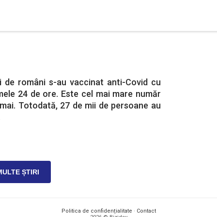
 de români s-au vaccinat anti-Covid cu
imele 24 de ore. Este cel mai mare număr
ii mai. Totodată, 27 de mii de persoane au
.
MULTE ȘTIRI
Politica de confidențialitate
·
Contact