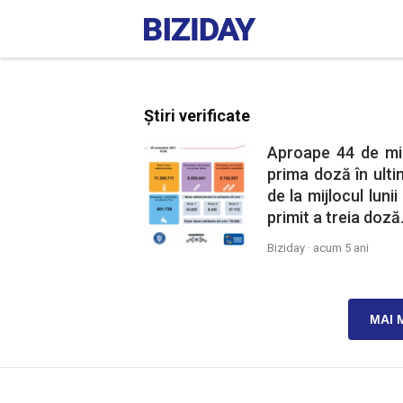
Știri verificate
Aproape 44 de mii
prima doză în ult
de la mijlocul lun
primit a treia doză
Biziday ·
acum 5 ani
MAI 