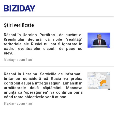
Știri verificate
Război în Ucraina. Purtătorul de cuvânt al
Kremlinului declară că noile “realități”
teritoriale ale Rusiei nu pot fi ignorate în
cadrul eventualelor discuții de pace cu
Kievul.
Biziday ·
acum 3 ani
Război în Ucraina. Serviciile de informații
britanice consideră că Rusia va prelua
controlul asupra întregii regiuni Luhansk în
următoarele două săptămâni. Moscova
anunță că ”operațiunea” va continua până
când toate obiectivele vor fi atinse.
Biziday ·
acum 4 ani