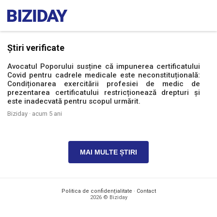
Știri verificate
Avocatul Poporului susține că impunerea certificatului
Covid pentru cadrele medicale este neconstituțională:
Condiționarea exercitării profesiei de medic de
prezentarea certificatului restricționează drepturi și
este inadecvată pentru scopul urmărit.
Biziday ·
acum 5 ani
MAI MULTE ȘTIRI
Politica de confidențialitate
·
Contact
2026 © Biziday