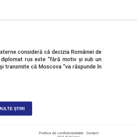
Externe consideră că decizia României de
 diplomat rus este “fără motiv și sub un
 și transmite că Moscova “va răspunde în
MULTE ȘTIRI
Politica de confidențialitate
·
Contact