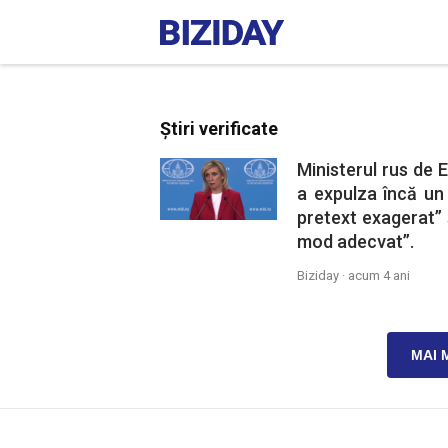
Știri verificate
Ministerul rus de 
a expulza încă un
pretext exagerat”
mod adecvat”.
Biziday ·
acum 4 ani
MAI 