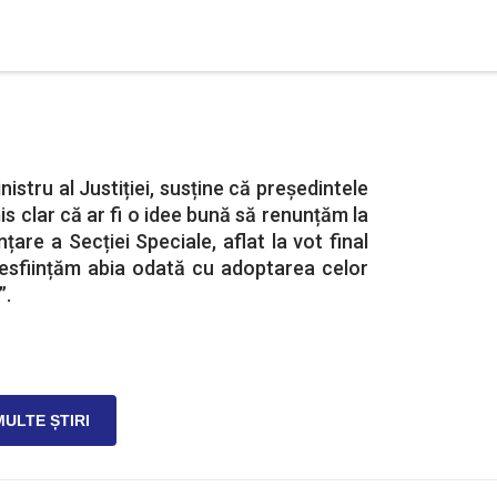
nistru al Justiției, susține că președintele
s clar că ar fi o idee bună să renunțăm la
nțare a Secției Speciale, aflat la vot final
desființăm abia odată cu adoptarea celor
”.
MULTE ȘTIRI