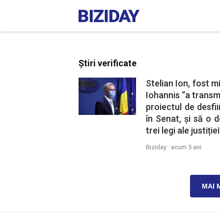
Știri verificate
Stelian Ion, fost mi
Iohannis “a transmi
proiectul de desfii
în Senat, și să o 
trei legi ale justiției
Biziday ·
acum 5 ani
MAI 