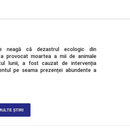
țile neagă că dezastrul ecologic din
 a provocat moartea a mii de animale
ul lunii, a fost cauzat de intervenția
entul pe seama prezenței abundente a
MULTE ȘTIRI