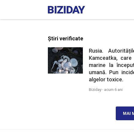
Știri verificate
Rusia. Autorită
Kamceatka, care
marine la început
umană. Pun incid
algelor toxice.
Biziday ·
acum 6 ani
MAI 