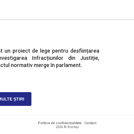
t un proiect de lege pentru desființarea
vestigarea Infracțiunilor din Justiție,
 Actul normativ merge în parlament.
MULTE ȘTIRI
Politica de confidențialitate
·
Contact
2026 © Biziday