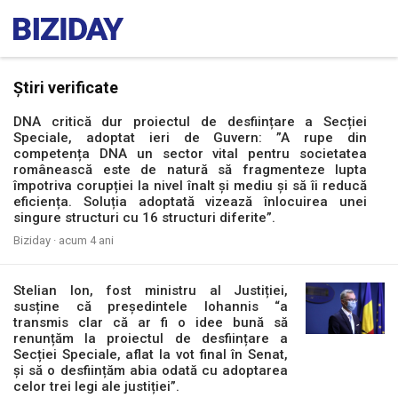
Știri verificate
DNA critică dur proiectul de desființare a Secției
Speciale, adoptat ieri de Guvern: ”A rupe din
competența DNA un sector vital pentru societatea
românească este de natură să fragmenteze lupta
împotriva corupției la nivel înalt și mediu și să îi reducă
eficiența. Soluția adoptată vizează înlocuirea unei
singure structuri cu 16 structuri diferite”.
Biziday ·
acum 4 ani
Stelian Ion, fost ministru al Justiției,
susține că președintele Iohannis “a
transmis clar că ar fi o idee bună să
renunțăm la proiectul de desființare a
Secției Speciale, aflat la vot final în Senat,
și să o desființăm abia odată cu adoptarea
celor trei legi ale justiției”.